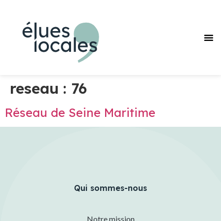
Pourquoi
Journée des F
Nos
Réseaux des F
reseau :
76
Réseau de Seine Maritime
Qui sommes-nous
Notre mission