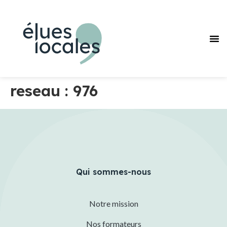
Pourquoi
Journée des F
Nos
Réseaux des F
reseau :
976
Qui sommes-nous
Notre mission
Nos formateurs