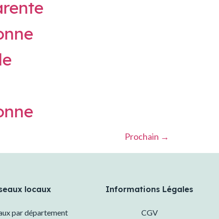
arente
onne
le
onne
Prochain
→
seaux locaux
Informations Légales
eaux par département
CGV