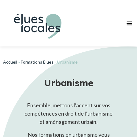
Pourquoi
Journée des F
Nos
Réseaux des F
Accueil
»
Formations Élues
»
Urbanisme
Urbanisme
Ensemble, mettons l’accent sur vos
compétences en droit de l’urbanisme
et aménagement urbain.
Nos formations en urbanisme vous