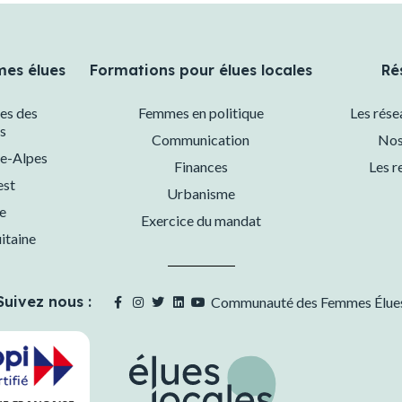
mes élues
Formations pour élues locales
Ré
es des
Femmes en politique
Les rés
s
Communication
Nos
e-Alpes
Finances
Les r
est
Urbanisme
e
Exercice du mandat
itaine
Suivez nous :
Communauté des Femmes Élue