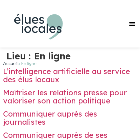
Pourquoi
Journée des F
Nos
Réseaux des F
Lieu :
En ligne
Accueil
»
En ligne
L’intelligence artificielle au service
des élus locaux
Maîtriser les relations presse pour
valoriser son action politique
Communiquer auprès des
journalistes
Communiquer auprès de ses